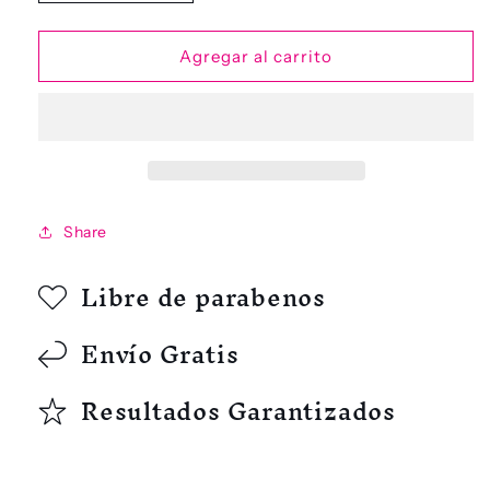
cantidad
cantidad
para
para
Combo
Combo
Agregar al carrito
Vegano
Vegano
Share
Libre de parabenos
Envío Gratis
Resultados Garantizados